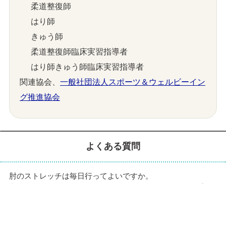
柔道整復師
はり師
きゅう師
柔道整復師臨床実習指導者
はり師きゅう師臨床実習指導者
関連協会、
一般社団法人スポーツ＆ウェルビーイン
グ推進協会
よくある質問
肘のストレッチは毎日行ってよいですか。
痛みが軽く、ストレッチ後に悪化しなければ、1日1回程度か
ら始められます。 痛みが強い日は休んでください。
肘の外側が痛い時はどちらへ伸ばしますか。
手のひらを下へ向け、手首をゆっくり下へ曲げます。 前腕の