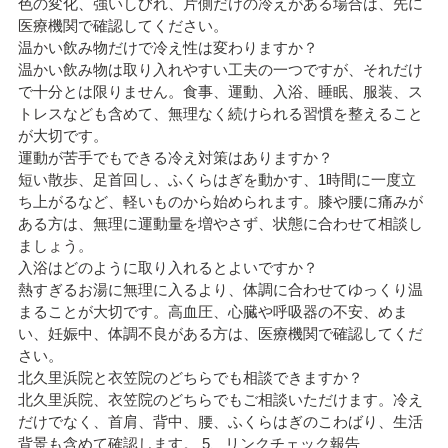
色の変化、強いしびれ、片側だけの冷えがある場合は、先に
医療機関で確認してください。
温かい飲み物だけで冷え性は変わりますか？
温かい飲み物は取り入れやすい工夫の一つですが、それだけ
で十分とは限りません。食事、運動、入浴、睡眠、服装、ス
トレスなども含めて、無理なく続けられる習慣を整えること
が大切です。
運動が苦手でもできる冷え対策はありますか？
短い散歩、足首回し、ふくらはぎを動かす、1時間に一度立
ち上がるなど、軽いものから始められます。膝や腰に痛みが
ある方は、無理に運動量を増やさず、状態に合わせて相談し
ましょう。
入浴はどのように取り入れるとよいですか？
熱すぎるお湯に無理に入るより、体調に合わせてゆっくり温
まることが大切です。高血圧、心臓や呼吸器の不安、めま
い、妊娠中、体調不良がある方は、医療機関で確認してくだ
さい。
北久里浜院と衣笠院のどちらでも相談できますか？
北久里浜院、衣笠院のどちらでもご相談いただけます。冷え
だけでなく、首肩、背中、腰、ふくらはぎのこわばり、生活
背景も含めて確認します。 5、リンクチェック報告