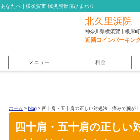
なたへ | 横須賀市 鍼灸整骨院ひまわり
北久里浜院
神奈川県横須賀市根岸町３
近隣コインパーキン
メニュー
料金
ホーム
>
blog
>
四十肩・五十肩の正しい対処法｜痛みで腕が
四十肩・五十肩の正しい