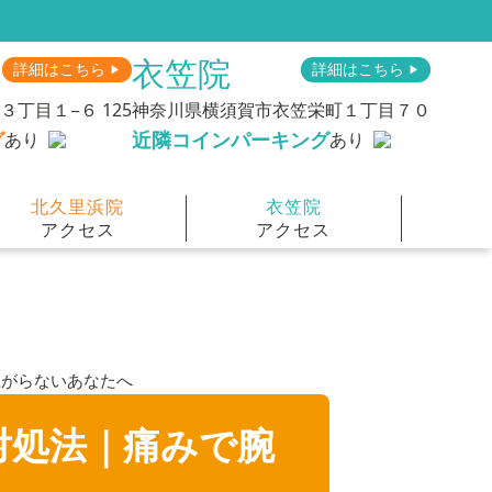
衣笠院
詳細はこちら
詳細はこちら
▶︎
▶︎
丁目１−６ 125
神奈川県横須賀市衣笠栄町１丁目７０
グ
近隣コインパーキング
あり
あり
北久里浜院
衣笠院
アクセス
アクセス
上がらないあなたへ
対処法｜痛みで腕