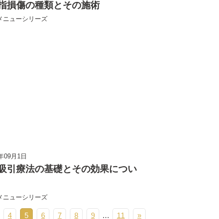
指損傷の種類とその施術
メニューシリーズ
3年09月1日
吸引療法の基礎とその効果につい
メニューシリーズ
4
5
6
7
8
9
…
11
»