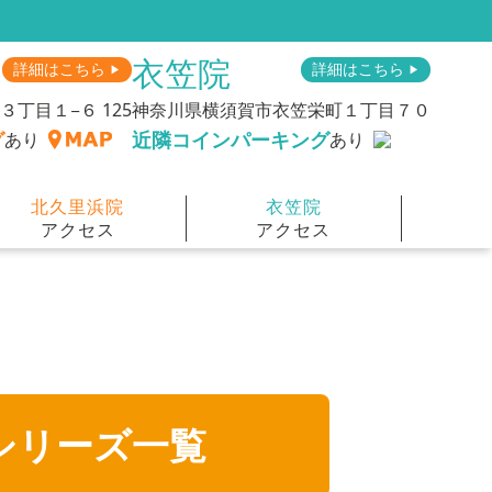
衣笠院
詳細はこちら
詳細はこちら
▶︎
▶︎
丁目１−６ 125
神奈川県横須賀市衣笠栄町１丁目７０
グ
近隣コインパーキング
あり
あり
北久里浜院
衣笠院
アクセス
アクセス
シリーズ一覧