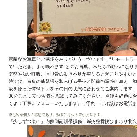
素敵なお写真とご感想をありがとうございます。“リモートワ
ていただき、よく眠れます”とのお言葉、私たちの励みになり
姿勢や浅い呼吸、肩甲骨の動き不足が重なると起こりやすいと
院では、首肩の筋緊張を和らげる手技と関節の調整に加え、胸
吸を使った体幹トレをその日の状態に合わせてご案内します。
30分ごとに立つ習慣を意識してみてください。今後も経過に
くよう丁寧にフォローいたします。ご予約・ご相談はお電話また
※お客様個人の感想であり、効果には個人差があります。
「少しずつ楽に」内側側副靱帯損傷｜鍼灸整骨院ひまわり北久