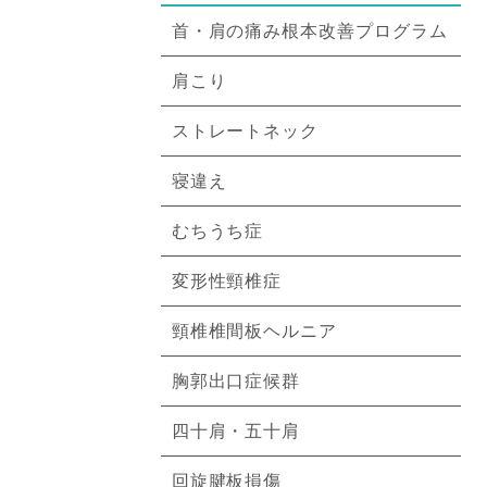
首・肩の痛み根本改善プログラム
肩こり
ストレートネック
寝違え
むちうち症
変形性頸椎症
頸椎椎間板ヘルニア
胸郭出口症候群
四十肩・五十肩
回旋腱板損傷