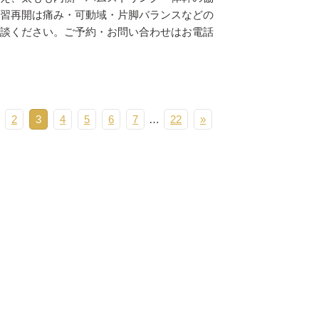
習再開は痛み・可動域・片脚バランスなどの
談ください。ご予約・お問い合わせはお電話
2
3
4
5
6
7
…
22
»