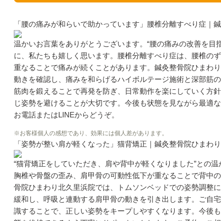
「腰の痛みが和らいで助かっています」腰椎分離すべり症｜鍼
温かいお言葉をありがとうございます。“腰の痛みの改善を目
に、私たちも嬉しく思います。腰椎分離すべり症は、腰椎のず
重なることで痛みが続くことがあります。鍼灸整骨院ひまわり
動きを確認し、痛みを和らげるハイボルテージ施術と深部筋の
筋肉を鍛えることで再発を防ぎ、日常動作を楽にしていく方針
じ姿勢を避けることが大切です。今後も状態を見ながら最適な
お電話またはLINEからどうぞ。
※お客様個人の感想であり、効果には個人差があります。
「姿勢が整い肩が軽くなった」猫背矯正｜鍼灸整骨院ひまわり
“猫背矯正をしていただき、肩や背中が軽くなりました”との
胸椎や骨盤の歪み、肩甲骨の可動性低下が重なることで背中の
骨院ひまわり北久里浜院では、トムソンベッドでの姿勢調整に
緩和し、呼吸と連動する肩甲骨の動きを引き出します。ご自宅
識することで、正しい姿勢をキープしやすくなります。今後も