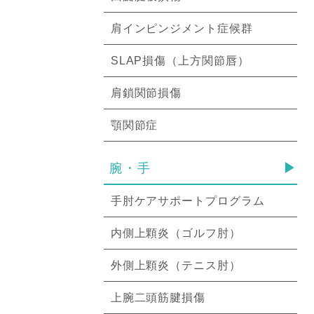
肩インピンジメント症候群
SLAP損傷（上方関節唇）
肩鎖関節損傷
顎関節症
腕・手
手肘ケアサポートプログラム
内側上顆炎（ゴルフ肘）
外側上顆炎（テニス肘）
上腕二頭筋腱損傷