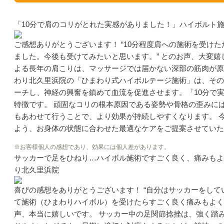
「10分で肩のコリがとれた実感がありました！」ハイボルト
ご感想ありがとうございます！ “10分程度肩への施術を受け
ました。今後も受けてみたいと思います。” とのお声、大変嬉
よる長年の肩こりは、マッサージでは届かない深部の筋肉が原
わり北久里浜院の「ひまわり式ハイボルテージ施術」は、その
ーチし、神経の興奮を鎮めて血流を促進させます。「10分で
特徴です。 頑固なコリの根本原因である姿勢や骨格の歪みに
もあわせて行うことで、より効果が持続しやすくなります。 
よう、お身体の状態に合わせた最適なケアをご提案させていた
※お客様個人の感想であり、効果には個人差があります。
サッカーで足をひねり…ハイボル施術ですごく良く、痛みもよ
り北久里浜院
喜びの感想をありがとうございます！ “自分はサッカーをし
て施術（ひまわりハイボル）を受けたらすごく良く痛みもよく
声、本当に嬉しいです。 サッカー中の足関節捻挫は、強く踏