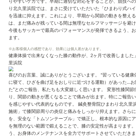
りやすいケガです。早期に適切な対応をすることが、競技への
り北久里浜院では、まさに受けていただいた「ひまわり式ハイ
を迅速に抑えます。これにより、早期から関節の動きを整える
は、まだ痛みが残っている間は無理なセルフマッサージを避け
今後もサッカーで最高のパフォーマンスが発揮できるよう、お
ます。
※お客様個人の感想であり、効果には個人差があります。
健康体操で出来なくなった膝の動作が、2ヶ月で改善しました
里浜院
喜びのお言葉、誠にありがとうございます。 “習っている健
に寝て、ひざを曲げ足をおしりに近づける運動）があった...
た”とのご報告、私たちも大変嬉しく思います。 変形性膝関
り、関節の動きが悪くなることで痛みが出ます。特にご報告い
を感じやすい代表的なものです。 鍼灸整骨院ひまわり北久里
施術」で膝関節周りの炎症と痛みをしっかり抑えます。さらに
を、安全な「トムソンテーブル」で矯正し、根本的な原因にア
を無理のない範囲で鍛えることで、膝の安定性が高まります。
う、お身体のメンテナンスを全力でサポートさせていただきま