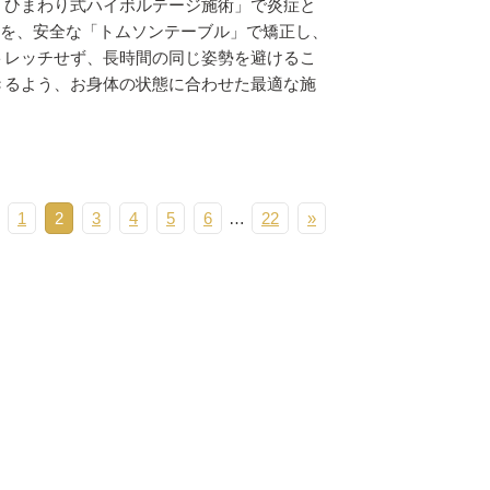
「ひまわり式ハイボルテージ施術」で炎症と
を、安全な「トムソンテーブル」で矯正し、
トレッチせず、長時間の同じ姿勢を避けるこ
きるよう、お身体の状態に合わせた最適な施
1
2
3
4
5
6
…
22
»