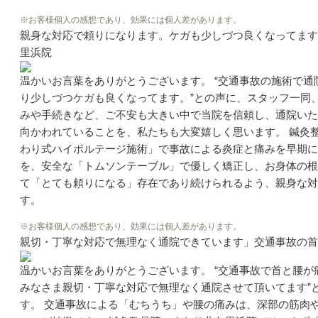
※お客様個人の感想であり、効果には個人差があります。
親身な対応で頼りになります。ケガも少しづつ良くなってます
里浜院
温かいお言葉をありがとうございます。 “交通事故の施術で
り少しづつケガも良くなってます。”との声に、スタッフ一同
みや手続きなど、ご不安も大きい中で当院を信頼し、通院いた
向かわれていることを、私たちも大変嬉しく思います。 鍼灸
わり式ハイボルテージ施術」で事故による炎症と痛みを早期に
を、安全な「トムソンテーブル」で優しく矯正し、お身体の根
て「とても頼りになる」存在であり続けられるよう、親身な対
す。
※お客様個人の感想であり、効果には個人差があります。
親切・丁寧な対応で無理なく通院できています」交通事故の首
温かいお言葉をありがとうございます。 “交通事故で首と腰
みなさま親切・丁寧な対応で無理なく通院させて頂いてます”
す。 交通事故による「むちうち」や腰の痛みは、深部の筋肉