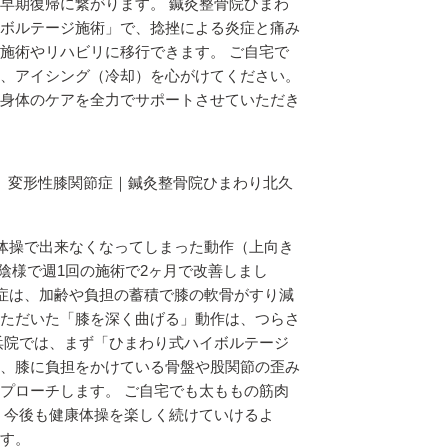
早期復帰に繋がります。 鍼灸整骨院ひまわ
ボルテージ施術」で、捻挫による炎症と痛み
施術やリハビリに移行できます。 ご自宅で
、アイシング（冷却）を心がけてください。
身体のケアを全力でサポートさせていただき
」変形性膝関節症｜鍼灸整骨院ひまわり北久
康体操で出来なくなってしまった動作（上向き
お陰様で週1回の施術で2ヶ月で改善しまし
節症は、加齢や負担の蓄積で膝の軟骨がすり減
ただいた「膝を深く曲げる」動作は、つらさ
浜院では、まず「ひまわり式ハイボルテージ
、膝に負担をかけている骨盤や股関節の歪み
プローチします。 ご自宅でも太ももの筋肉
 今後も健康体操を楽しく続けていけるよ
す。