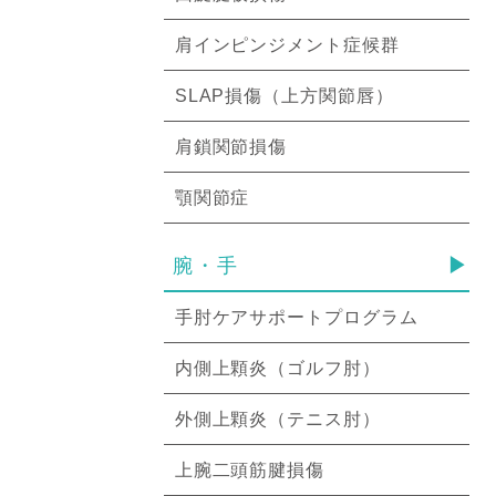
肩インピンジメント症候群
SLAP損傷（上方関節唇）
肩鎖関節損傷
顎関節症
腕・手
手肘ケアサポートプログラム
内側上顆炎（ゴルフ肘）
外側上顆炎（テニス肘）
上腕二頭筋腱損傷