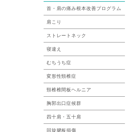
首・肩の痛み根本改善プログラム
肩こり
ストレートネック
寝違え
むちうち症
変形性頸椎症
頸椎椎間板ヘルニア
胸郭出口症候群
四十肩・五十肩
回旋腱板損傷