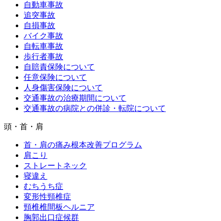
自動車事故
追突事故
自損事故
バイク事故
自転車事故
歩行者事故
自賠責保険について
任意保険について
人身傷害保険について
交通事故の治療期間について
交通事故の病院との併診・転院について
頭・首・肩
首・肩の痛み根本改善プログラム
肩こり
ストレートネック
寝違え
むちうち症
変形性頸椎症
頸椎椎間板ヘルニア
胸郭出口症候群