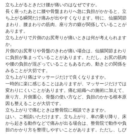
立ち上がるときだけ腰が痛いのはなぜですか。
長く座ったあとに腰や骨盤まわりへ急に負担がかかると、立
ち上がる瞬間だけ痛みが出やすくなります。特に、仙腸関節
まわり、腰まわりの筋肉、座り方の癖が関係していることが
あります。
立ち上がりで片側のお尻寄りが痛いときは何が考えられます
か。
片側のお尻寄りや骨盤のきわが痛い場合は、仙腸関節まわり
に負担が集まっていることがあります。ただし、お尻の筋肉
や腰の負担が混ざっていることもあるため、動きとの関係を
みることが大切です。
立ち上がり痛はマッサージだけで良くなりますか。
一時的に楽に感じることはありますが、マッサージだけでは
変わりにくいことがあります。痛む組織への施術に加えて、
座り方、片側重心、骨盤の使い方など、負担のかかる根本原
因も整えることが大切です。
立ち上がりで痛むときは整骨院に相談できますか。
はい、ご相談いただけます。立ち上がり、車の乗り降り、床
から起きる動作などで痛みが出る場合は、整骨院で動作や負
担のかかり方を整理しやすいことがあります。ただし、しび