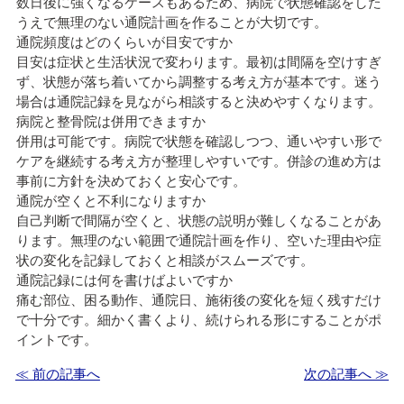
数日後に強くなるケースもあるため、病院で状態確認をした
うえで無理のない通院計画を作ることが大切です。
通院頻度はどのくらいが目安ですか
目安は症状と生活状況で変わります。最初は間隔を空けすぎ
ず、状態が落ち着いてから調整する考え方が基本です。迷う
場合は通院記録を見ながら相談すると決めやすくなります。
病院と整骨院は併用できますか
併用は可能です。病院で状態を確認しつつ、通いやすい形で
ケアを継続する考え方が整理しやすいです。併診の進め方は
事前に方針を決めておくと安心です。
通院が空くと不利になりますか
自己判断で間隔が空くと、状態の説明が難しくなることがあ
ります。無理のない範囲で通院計画を作り、空いた理由や症
状の変化を記録しておくと相談がスムーズです。
通院記録には何を書けばよいですか
痛む部位、困る動作、通院日、施術後の変化を短く残すだけ
で十分です。細かく書くより、続けられる形にすることがポ
イントです。
≪ 前の記事へ
次の記事へ ≫