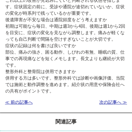
これ以上の改善が見込みにくいと判断される状態を指しま
す。症状固定の前に、受診や通院が途切れていないか、症状
の変化が時系列で残っているかが重要です。
後遺障害が不安な場合は通院頻度をどう考えますか
初期は可能なら毎日、中期は週3から4回、後期は週1から2回
を目安に、症状の変化を見ながら調整します。痛みが軽くな
っても自己判断で間隔を空けすぎないことが大切です。
症状の記録は何を書けば良いですか
部位、痛みの強さ、困る動作、しびれの有無、睡眠の質、仕
事での再現痛などを短くメモします。長文よりも継続が大切
です。
整形外科と整骨院は併用できますか
併用する方は多いです。整形外科では診断や画像評価、当院
では施術と動作調整を進めます。紹介状の用意や保険会社へ
の共有がポイントです。
≪ 前の記事へ
次の記事へ ≫
関連記事