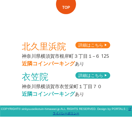
TOP
北久里浜院
詳細はこちら
▶︎
神奈川県横須賀市根岸町３丁目１−６ 125
近隣コインパーキング
あり
衣笠院
詳細はこちら
▶︎
神奈川県横須賀市衣笠栄町１丁目７０
近隣コインパーキング
あり
COPYRIGHT© sinkyuuseikotuin-himawari.jp ALL RIGHTS RESERVED. Design by PORTALS
｜
プ
ライバシーポリシー