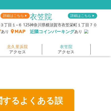
衣笠院
詳細はこちら
詳細はこちら
▶︎
▶︎
丁目１−６ 125
神奈川県横須賀市衣笠栄町１丁目７０
グ
近隣コインパーキング
あり
あり
北久里浜院
衣笠院
アクセス
アクセス
関するよくある誤