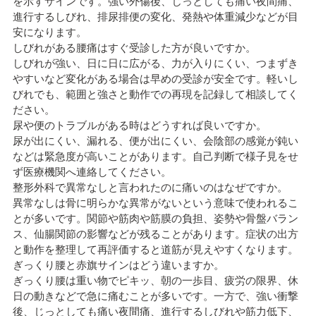
を示すサインです。強い外傷後、じっとしても痛い夜間痛、
進行するしびれ、排尿排便の変化、発熱や体重減少などが目
安になります。
しびれがある腰痛はすぐ受診した方が良いですか。
しびれが強い、日に日に広がる、力が入りにくい、つまずき
やすいなど変化がある場合は早めの受診が安全です。軽いし
びれでも、範囲と強さと動作での再現を記録して相談してく
ださい。
尿や便のトラブルがある時はどうすれば良いですか。
尿が出にくい、漏れる、便が出にくい、会陰部の感覚が鈍い
などは緊急度が高いことがあります。自己判断で様子見をせ
ず医療機関へ連絡してください。
整形外科で異常なしと言われたのに痛いのはなぜですか。
異常なしは骨に明らかな異常がないという意味で使われるこ
とが多いです。関節や筋肉や筋膜の負担、姿勢や骨盤バラン
ス、仙腸関節の影響などが残ることがあります。症状の出方
と動作を整理して再評価すると道筋が見えやすくなります。
ぎっくり腰と赤旗サインはどう違いますか。
ぎっくり腰は重い物でピキッ、朝の一歩目、疲労の限界、休
日の動きなどで急に痛むことが多いです。一方で、強い衝撃
後、じっとしても痛い夜間痛、進行するしびれや筋力低下、