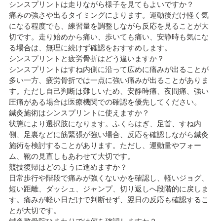
シンスプリントは走りながら様子を見てもよいですか？
痛みの強さや出るタイミングによります。運動後だけ軽く気
になる程度でも、練習量を調整しながら反応を見ることが大
切です。走り始めから痛い、歩いても痛い、安静時も気にな
る場合は、無理に続けず確認をおすすめします。
シンスプリントと疲労骨折はどう違いますか？
シンスプリントはすね内側に沿って広めに痛みが出ることが
多い一方、疲労骨折では一点に強い痛みが出ることがありま
す。ただし自己判断は難しいため、安静時痛、夜間痛、強い
圧痛がある場合は医療機関での確認を優先してください。
鍼灸施術はシンスプリントに使えますか？
状態により選択肢になります。ふくらはぎ、足首、すね内
側、足裏などに筋緊張が強い場合、反応を確認しながら鍼灸
施術を検討することがあります。ただし、運動量やフォー
ム、靴の見直しもあわせて大切です。
競技復帰はどのように進めますか？
日常歩行や階段で痛みが強くないかを確認し、軽いジョグ、
短い距離、ダッシュ、ジャンプ、切り返しへ段階的に戻しま
す。痛みが軽い日だけで判断せず、翌日の反応も確認するこ
とが大切です。