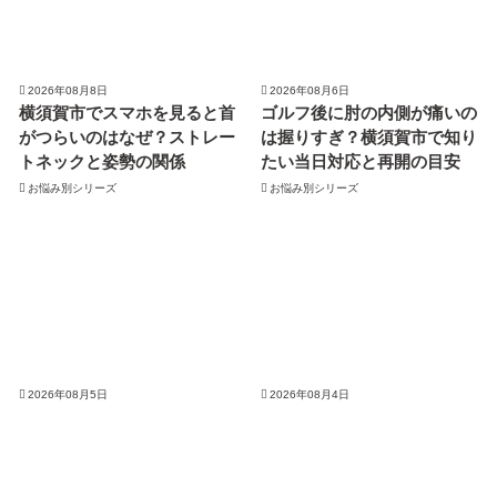
2026年08月8日
2026年08月6日
横須賀市でスマホを見ると首
ゴルフ後に肘の内側が痛いの
がつらいのはなぜ？ストレー
は握りすぎ？横須賀市で知り
トネックと姿勢の関係
たい当日対応と再開の目安
お悩み別シリーズ
お悩み別シリーズ
2026年08月5日
2026年08月4日
横須賀市で野球のスイングで
横須賀市で首・肩の痛みを繰
腰が痛いのはなぜ。素振りや
り返すのはなぜ？姿勢と肩甲
実打後の腰痛の原因を解説
骨から見直す
お悩み別シリーズ
お悩み別シリーズ