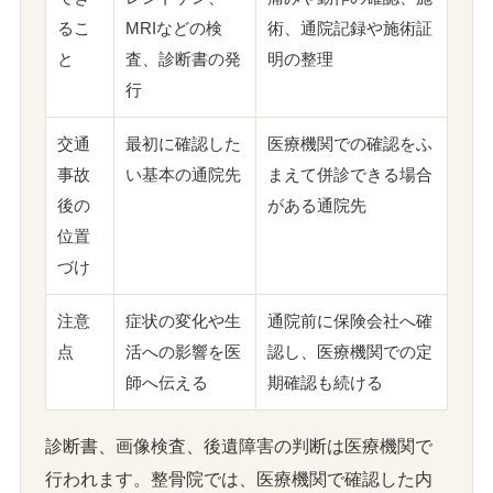
るこ
MRIなどの検
術、通院記録や施術証
と
査、診断書の発
明の整理
行
交通
最初に確認した
医療機関での確認をふ
事故
い基本の通院先
まえて併診できる場合
後の
がある通院先
位置
づけ
注意
症状の変化や生
通院前に保険会社へ確
点
活への影響を医
認し、医療機関での定
師へ伝える
期確認も続ける
診断書、画像検査、後遺障害の判断は医療機関で
行われます。整骨院では、医療機関で確認した内