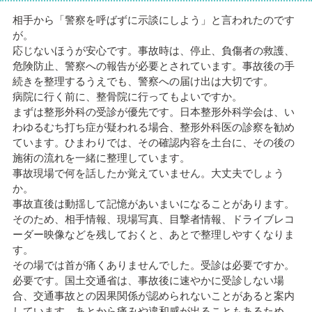
相手から「警察を呼ばずに示談にしよう」と言われたのです
が。
応じないほうが安心です。事故時は、停止、負傷者の救護、
危険防止、警察への報告が必要とされています。事故後の手
続きを整理するうえでも、警察への届け出は大切です。
病院に行く前に、整骨院に行ってもよいですか。
まずは整形外科の受診が優先です。日本整形外科学会は、い
わゆるむち打ち症が疑われる場合、整形外科医の診察を勧め
ています。ひまわりでは、その確認内容を土台に、その後の
施術の流れを一緒に整理しています。
事故現場で何を話したか覚えていません。大丈夫でしょう
か。
事故直後は動揺して記憶があいまいになることがあります。
そのため、相手情報、現場写真、目撃者情報、ドライブレコ
ーダー映像などを残しておくと、あとで整理しやすくなりま
す。
その場では首が痛くありませんでした。受診は必要ですか。
必要です。国土交通省は、事故後に速やかに受診しない場
合、交通事故との因果関係が認められないことがあると案内
しています。あとから痛みや違和感が出ることもあるため、